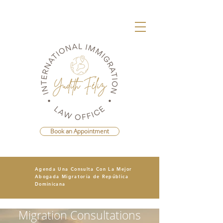
Book an Appointment
Agenda Una Consulta Con La Mejor
Abogada Migratoria de República
Dominicana
Migration Consultations