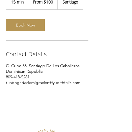
15 min
1
From $100
Santiago
US
dollars
5
m
i
n
Book Now
Contact Details
C. Cuba 53, Santiago De Los Caballeros,
Dominican Republic
809-418-5281
tuabogadademigracion@yudithfeliz.com