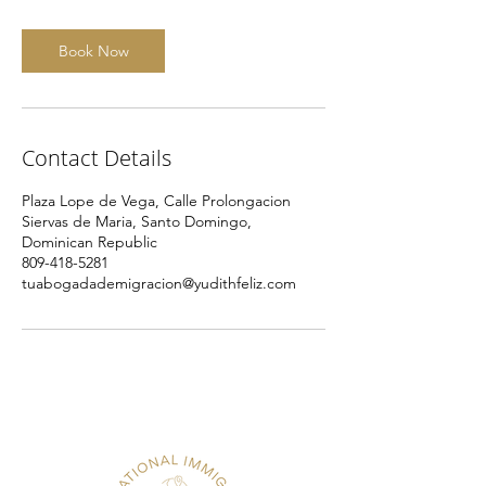
m
i
n
Book Now
Contact Details
Plaza Lope de Vega, Calle Prolongacion
Siervas de Maria, Santo Domingo,
Dominican Republic
809-418-5281
tuabogadademigracion@yudithfeliz.com