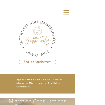
Book an Appointment
Agenda Una Consulta Con La Mejor
Abogada Migratoria de República
Dominicana
Migration Consultations