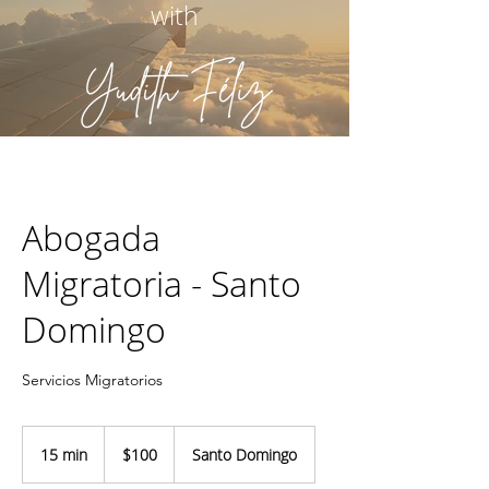
with
Abogada
Migratoria - Santo
Domingo
Servicios Migratorios
100
US
15 min
1
$100
Santo Domingo
dollars
5