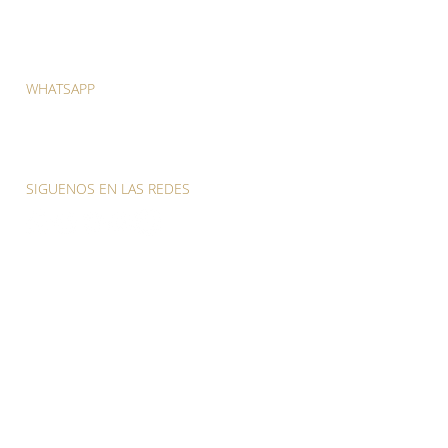
WHATSAPP
(809) 418-5281
(829) 557-6700
SIGUENOS EN LAS REDES