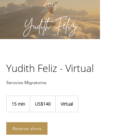
con
Yudith Feliz - Virtual
Servicios Migratorios
140
dólares
15 min
1
US$140
Virtual
estadounidenses
5
m
i
Reservar ahora
n