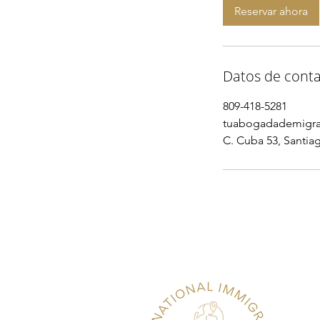
Reservar ahora
i
n
Datos de cont
809-418-5281
tuabogadademigra
C. Cuba 53, Santia