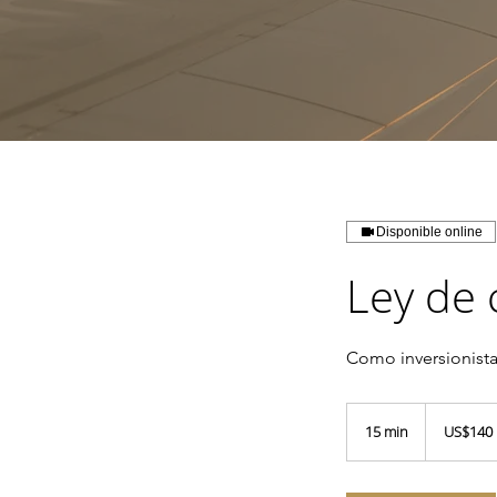
Disponible online
Ley de 
Como inversionista
140
dólares
15 min
1
US$140
estadouniden
5
m