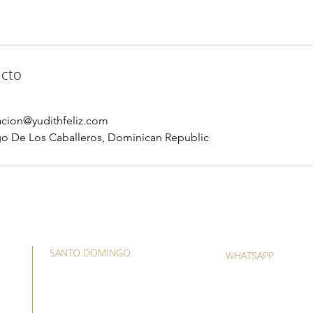
acto
cion@yudithfeliz.com
go De Los Caballeros, Dominican Republic
SANTO DOMINGO
WHATSAPP
Avenida Lope de Vega 59,
(809) 418-5281
plaza Lope de Vega suite C4,
(829) 557-6700
Naco 3er. piso