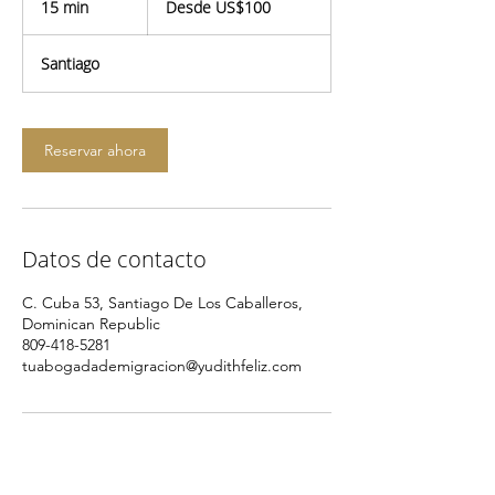
15 min
1
Desde US$100
dólares
estadounidenses
5
Santiago
m
i
n
Reservar ahora
Datos de contacto
C. Cuba 53, Santiago De Los Caballeros,
Dominican Republic
809-418-5281
tuabogadademigracion@yudithfeliz.com