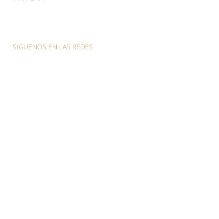
(809) 418-5281
(829) 557-6700
SIGUENOS EN LAS REDES